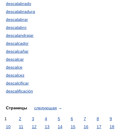
descalabrado
descalabradura
descalabrar
descalabro
descalandrajar
descalcador
descalcañar
descalcar
descalce
descalcez
descalcificar
descalificación
Страницы
следующая
→
1
2
3
4
5
6
7
8
9
10
11
12
13
14
15
16
17
18